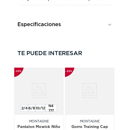
Especificaciones
Marca
Montagne
TE PUEDE INTERESAR
Actividad
Trekking
Genero
Mujer
20%
20%
20%
N4
2/4
6/8
10/12
???
MONTAGNE
MONTAGNE
Pantalon Mowick Niño
Gorro Training Cap
L
Bol