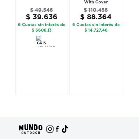
With Cover
$
49
.
546
$
110
.
456
$
39
.
636
$
88
.
364
2
$
6 Cuotas sin interés de
6 Cuotas sin interés de
rés de
6 Cuot
$ 6606,13
$ 14.727,46