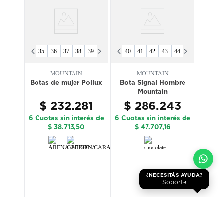
35
36
37
38
39
40
40
41
42
43
44
45
46
39
40
40
MOUNTAIN
MOUNTAIN
Botas de mujer Pollux
Bota Signal Hombre
Mujer
Zapa
Mountain
$
232
.
281
$
286
.
243
76
$
6 Cuotas sin interés de
6 Cuotas sin interés de
rés de
6 Cuot
$ 38.713,50
$ 47.707,16
¿NECESITÁS AYUDA?
Soporte