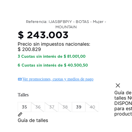
Referencia: IJASBFBPIY - BOTAS - Mujer -
MOUNTAIN
$ 243.003
Precio sin impuestos nacionales:
$ 200.829
3 Cuotas sin interés de $ 81.001,00
6 Cuotas sin interés de $ 40.500,50
Ver promociones, cuotas y medios de pago
Guía de
talles 
DISPON
35
36
37
38
39
40
para es
product
Guía de talles