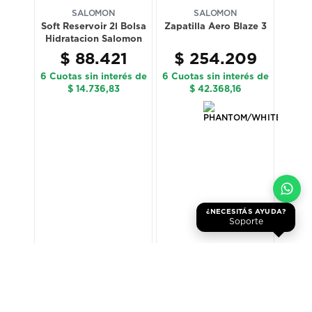
SALOMON
SALOMON
Soft Reservoir 2l Bolsa
Zapatilla Aero Blaze 3
er 30
Pan
Hidratacion Salomon
$
88
.
421
$
254
.
209
$
6 Cuotas sin interés de
6 Cuotas sin interés de
6 Cuot
$ 14.736,83
$ 42.368,16
¿NECESITÁS AYUDA?
Soporte